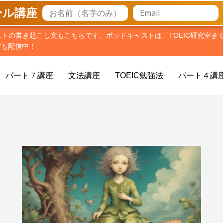
メール講座
ストの書き起こし文もこちらです。ポッドキャストは「TOEIC研究室き
ガも配信中！
パート７講座
文法講座
TOEIC勉強法
パート４講