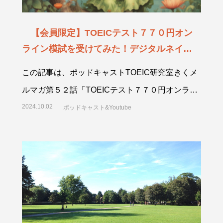
【会員限定】TOEICテスト７７０円オン
ライン模試を受けてみた！デジタルネイティ
ブではない人へ【ポッドキャスト第５２話】
この記事は、ポッドキャストTOEIC研究室きくメ
ルマガ第５２話「TOEICテスト７７０円オンライ
ン模試を受けてみた！デジタルネイティブではな
2024.10.02
ポッドキャスト&Youtube