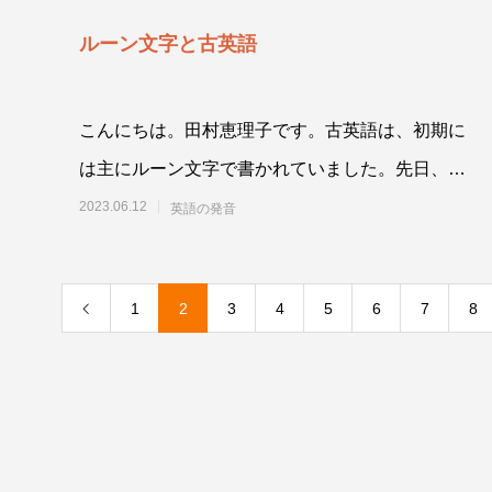
ルーン文字と古英語
こんにちは。田村恵理子です。古英語は、初期に
は主にルーン文字で書かれていました。先日、話
の流れから英語の文字の話になったのですが、古
2023.06.12
英語の発音
1
2
3
4
5
6
7
8