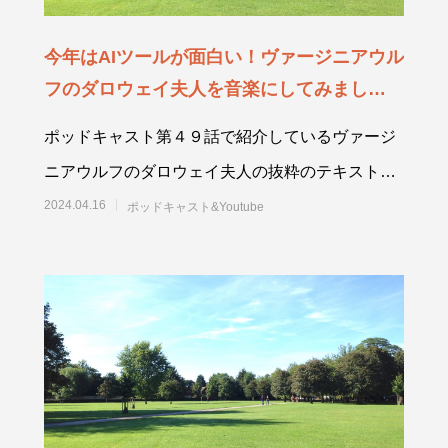
今年はAIツールが面白い！ヴァージニアウル
フのダロウェイ夫人を音楽にしてみました
【第４９話】
ポッドキャスト第４９話で紹介しているヴァージ
ニアウルフのダロウェイ夫人の抜粋のテキストで
す。ポッドキャストは、apple podca
2024.04.16
ポッドキャスト&Youtube