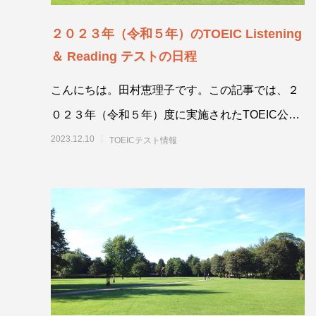
２０２３年（令和５年）のTOEIC Listening
＆ Reading テストの日程
こんにちは。田村恵理子です。この記事では、２
０２３年（令和５年）度に実施されたTOEIC公開
テストの日程をまとめています。最
2023.12.10
TOEICテスト情報