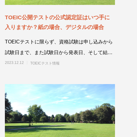
TOEIC公開テストの公式認定証はいつ手に
入りますか？紙の場合、デジタルの場合
TOEICテストに限らず、資格試験は申し込みから
試験日まで、また試験日から発表日、そして結果
を証明する書類が手に入るまでにある程度時間が
2023.12.12
TOEICテスト情報
かか