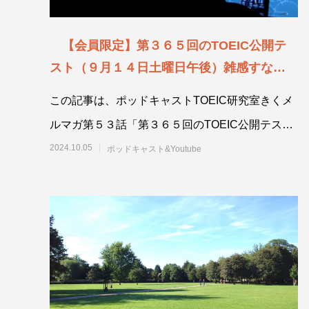
【会員限定】第３６５回のTOEIC公開テ
スト（９月１４日土曜日午後）雑感すなわち
雑多な感想〜パイロットプログラム、スクー
この記事は、ポッドキャストTOEIC研究室きくメ
ター【ポッドキャスト第５３話】
ルマガ第５３話「第３６５回のTOEIC公開テスト
（９月１４日土曜日午後）雑感すなわち雑多な感
2024.10.05
ポッドキャスト&Youtube