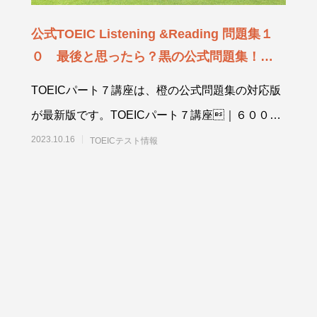
公式TOEIC Listening &Reading 問題集１
０ 最後と思ったら？黒の公式問題集！２０
２３年１０月
TOEICパート７講座は、橙の公式問題集の対応版
が最新版です。TOEICパート７講座｜６００
点、７００点の壁を突破！念願の
2023.10.16
TOEICテスト情報