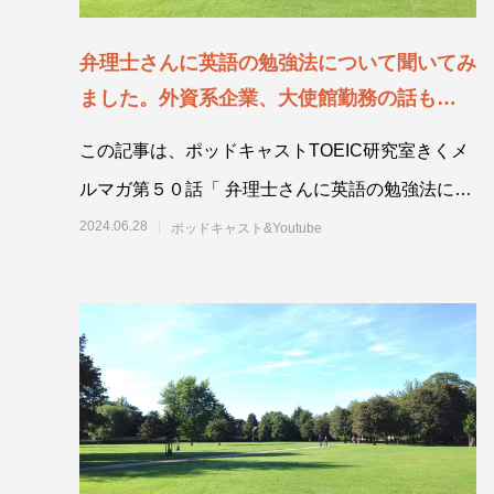
弁理士さんに英語の勉強法について聞いてみ
ました。外資系企業、大使館勤務の話も【英
語を使うお仕事インタビュー】ポッドキャス
この記事は、ポッドキャストTOEIC研究室きくメ
ト第５０話
ルマガ第５０話「 弁理士さんに英語の勉強法につ
いて聞いてみました。外資系企業、大使館勤務の
2024.06.28
ポッドキャスト&Youtube
話