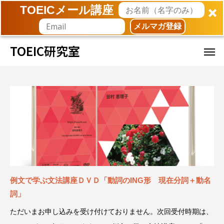
TOEICメール講座
メルマガ登録
TOEIC研究室
例文で学ぶ文法講座ＤＶＤ「動詞のING形 現在分詞＋動名
詞」
ただいまお申し込みを受け付けておりません。次回受付時期は、