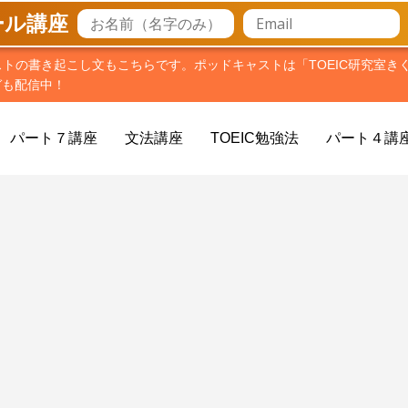
メール講座
ストの書き起こし文もこちらです。ポッドキャストは「TOEIC研究室き
ガも配信中！
パート７講座
文法講座
TOEIC勉強法
パート４講