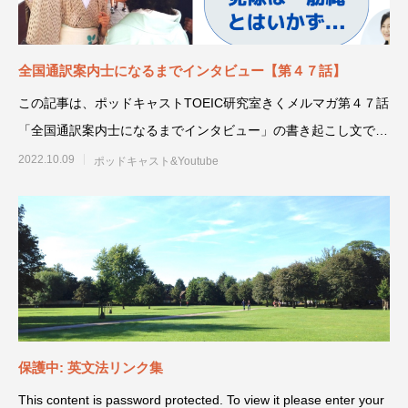
全国通訳案内士になるまでインタビュー【第４７話】
この記事は、ポッドキャストTOEIC研究室きくメルマガ第４７話
「全国通訳案内士になるまでインタビュー」の書き起こし文で
す。同じ内容を
2022.10.09
ポッドキャスト&Youtube
保護中: 英文法リンク集
This content is password protected. To view it please enter your