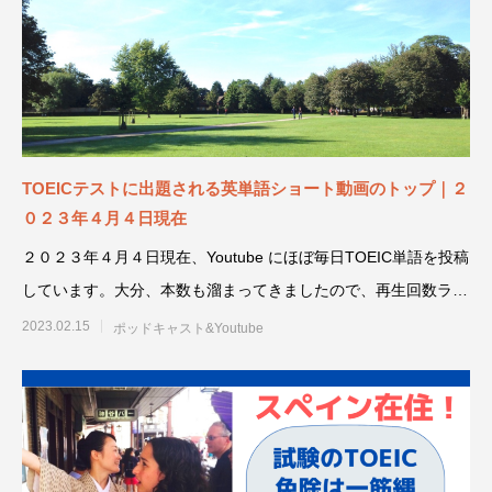
TOEICテストに出題される英単語ショート動画のトップ｜２
０２３年４月４日現在
２０２３年４月４日現在、Youtube にほぼ毎日TOEIC単語を投稿
しています。大分、本数も溜まってきましたので、再生回数ラン
キン
2023.02.15
ポッドキャスト&Youtube