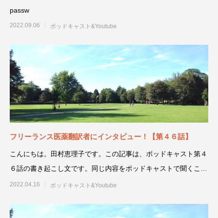
passw
2022.09.06
ポッドキャスト&Youtube
フリーランス医薬翻訳者にインタビュー！【第４６話】
こんにちは。田村恵理子です。この記事は、ポッドキャスト第４
６話の書き起こし文です。同じ内容をポッドキャストで聞くこと
もできます。通勤
2022.04.16
ポッドキャスト&Youtube