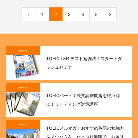
1
2
3
4
5
menu
TOEIC L&R テスト勉強法！スタートダ
ッシュセミナ
menu
TOEICパート７長文読解問題を得点源
に！リーディング対策講座
menu
TOEICメルマガ！おすすめ英語の勉強方
法ノウハウを、たっぷり無料で、お届け