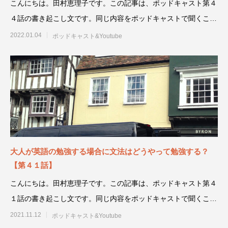
こんにちは。田村恵理子です。この記事は、ポッドキャスト第４
４話の書き起こし文です。同じ内容をポッドキャストで聞くこと
もできます。通勤
2022.01.04
ポッドキャスト&Youtube
大人が英語の勉強する場合に文法はどうやって勉強する？
【第４１話】
こんにちは。田村恵理子です。この記事は、ポッドキャスト第４
１話の書き起こし文です。同じ内容をポッドキャストで聞くこと
もできます。通勤
2021.11.12
ポッドキャスト&Youtube