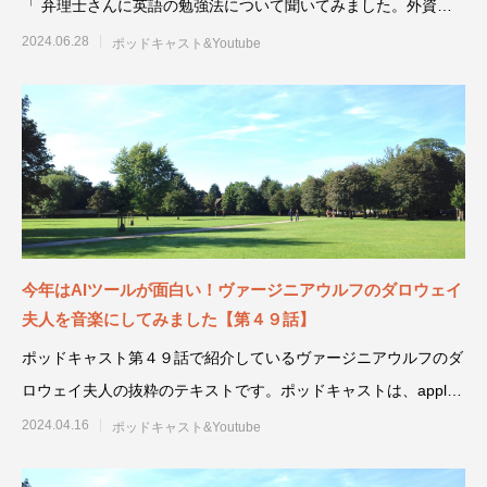
「 弁理士さんに英語の勉強法について聞いてみました。外資系
企業、大使館勤務の話
2024.06.28
ポッドキャスト&Youtube
今年はAIツールが面白い！ヴァージニアウルフのダロウェイ
夫人を音楽にしてみました【第４９話】
ポッドキャスト第４９話で紹介しているヴァージニアウルフのダ
ロウェイ夫人の抜粋のテキストです。ポッドキャストは、apple
podca
2024.04.16
ポッドキャスト&Youtube