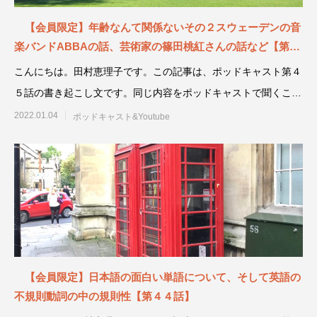
【会員限定】年齢なんて関係ないその２スウェーデンの音
楽バンドABBAの話、芸術家の篠田桃紅さんの話など【第４
５話】
こんにちは。田村恵理子です。この記事は、ポッドキャスト第４
５話の書き起こし文です。同じ内容をポッドキャストで聞くこと
もできます。通勤
2022.01.04
ポッドキャスト&Youtube
【会員限定】日本語の面白い単語について、そして英語の
不規則動詞の中の規則性【第４４話】