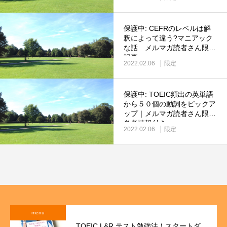
保護中: CEFRのレベルは解
釈によって違う?マニアック
な話 メルマガ読者さん限定
記事
2022.02.06
限定
保護中: TOEIC頻出の英単語
から５０個の動詞をピックア
ップ｜メルマガ読者さん限定
参考情報付き
2022.02.06
限定
menu
TOEIC L&R テスト勉強法！スタートダ