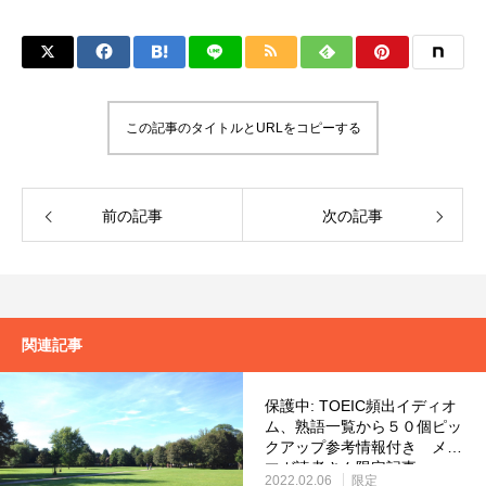
この記事のタイトルとURLをコピーする
前の記事
次の記事
関連記事
保護中: TOEIC頻出イディオ
ム、熟語一覧から５０個ピッ
クアップ参考情報付き メル
マガ読者さん限定記事
2022.02.06
限定