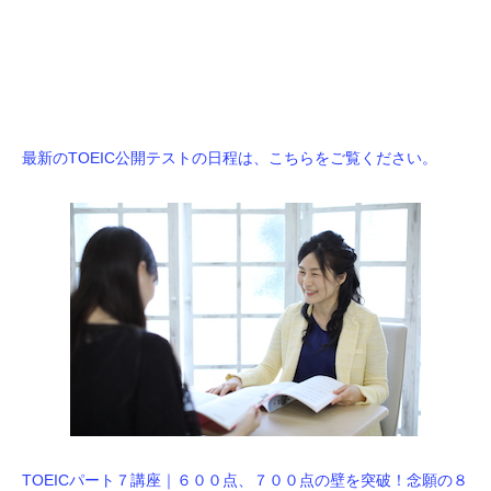
最新のTOEIC公開テストの日程は、こちらをご覧ください。
TOEICパート７講座｜６００点、７００点の壁を突破！念願の８