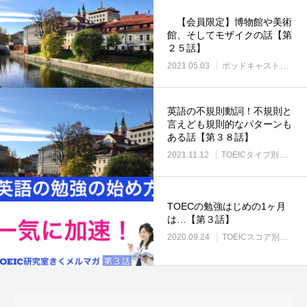
【会員限定】博物館や美術
館、そしてモザイクの話【第
２５話】
2021.05.03
ポッドキャスト&Youtube
英語の不規則動詞！不規則と
言えども規則的なパターンも
ある話【第３８話】
2021.11.12
TOEICタイプ別の勉強法
TOECの勉強はじめの1ヶ月
は…【第３話】
2020.09.24
TOEICスコア別の勉強法